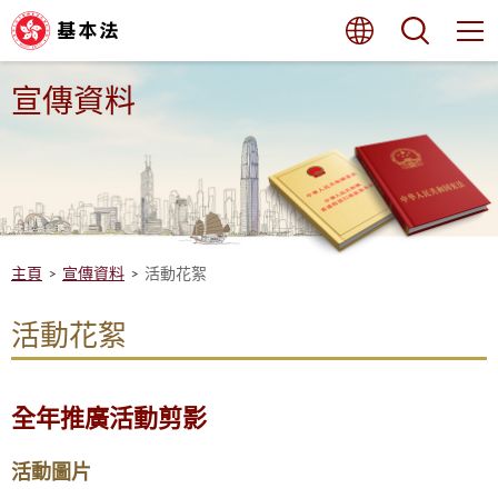
跳
語言
搜尋
至
內
容
的
宣傳資料
開
始
主頁
宣傳資料
活動花絮
活動花絮
全年推廣活動剪影
活動圖片