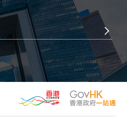
黨派
第十集：九州（國
體）