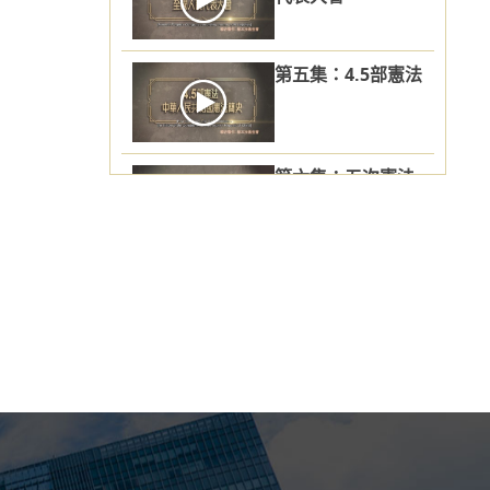
第五集：4.5部憲法
第六集：五次憲法
修正案
第七集：憲法序言
的六個方向
第八集：七個共產
主義思想人物
第九集：八個民主