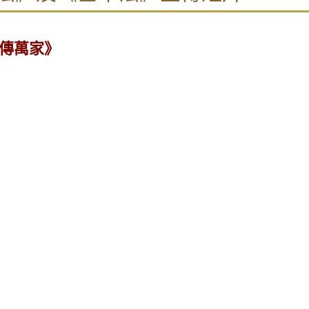
第四章 - 政治體制
第五章 - 經濟
傳萬家》
第六章 - 教育、科學、文化
第七章 - 對外事務
第八章 - 本法的解釋和修改
第九章 - 附則
附件及文件
在香港特別行政區實施的全國