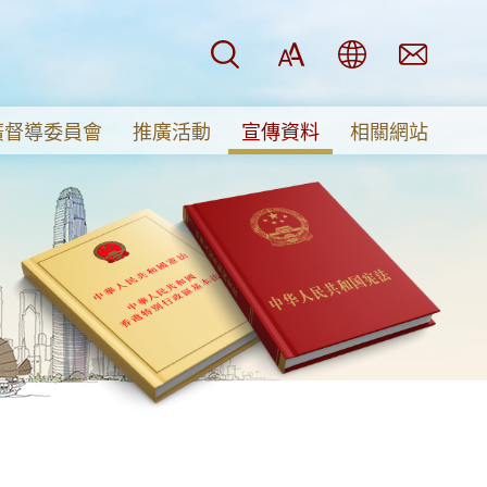
搜尋
字型大小
語言
意見及
EN
繁
简
廣督導委員會
推廣活動
宣傳資料
相關網站
督導委員會
傳短片
活動及研究資助計劃
區基本法
板
區的關係
務