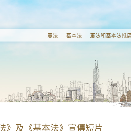
憲法
基本法
憲法和基本法推
中華人民共和國憲法
基本法簡介
重要講辭及政府新聞公報
憲法和基本法推廣
序言
中華人民共和國主席令
《憲法》及《基本法》宣
憲法和基本法推廣
第一章 - 總綱
中華人民共和國香港特別行政
活動花絮
第二章 - 公民的基本權利和義務
序言
《憲法》及《基本法》展
第三章 - 國家機構
第一章 - 總則
基本法刊物
第四章 - 國旗、國歌、國徽、首都
第二章 - 中央和香港特別行政
基本法圖書館
第三章 - 居民的基本權利和義
法》及《基本法》宣傳短片