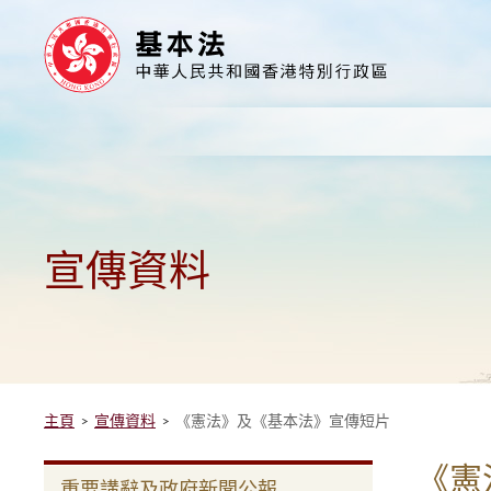
跳
至
內
容
的
開
始
宣傳資料
主頁
宣傳資料
《憲法》及《基本法》宣傳短片
《憲
重要講辭及政府新聞公報