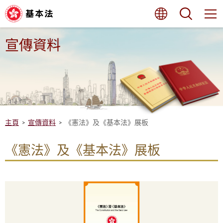
跳
語言
搜尋
至
內
容
的
宣傳資料
開
始
主頁
宣傳資料
《憲法》及《基本法》展板
《憲法》及《基本法》展板