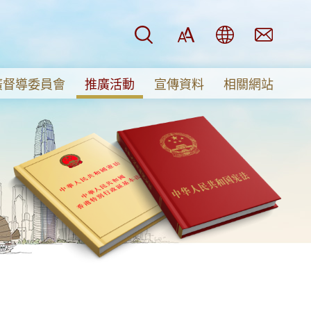
搜尋
字型大小
語言
意見及
EN
繁
简
廣督導委員會
推廣活動
宣傳資料
相關網站
督導委員會
傳短片
活動及研究資助計劃
區基本法
板
區的關係
務