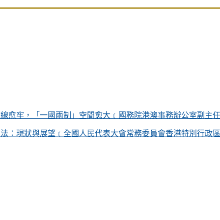
第四章 - 政治體制
第五章 - 經濟
第六章 - 教育、科學、文化
第七章 - 對外事務
第八章 - 本法的解釋和修改
第九章 - 附則
底線愈牢，「一國兩制」空間愈大﹝國務院港澳事務辦公室副主
立法：現狀與展望﹝全國人民代表大會常務委員會香港特別行政
附件及文件
在香港特別行政區實施的全國