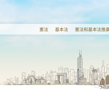
憲法
基本法
憲法和基本法推
中華人民共和國憲法
基本法簡介
重要講辭及政府新聞公報
憲法和基本法推廣
序言
中華人民共和國主席令
《憲法》及《基本法》宣
憲法和基本法推廣
第一章 - 總綱
中華人民共和國香港特別行政
活動花絮
第二章 - 公民的基本權利和義務
序言
《憲法》及《基本法》展
第三章 - 國家機構
第一章 - 總則
基本法刊物
第四章 - 國旗、國歌、國徽、首都
第二章 - 中央和香港特別行政
基本法圖書館
第三章 - 居民的基本權利和義