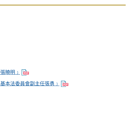
、體育、宗教、勞工和社會服務
任張曉明﹞
區基本法委員會副主任張勇﹞
性法律