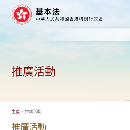
跳
至
內
容
的
開
始
推廣活動
主頁
推廣活動
推廣活動