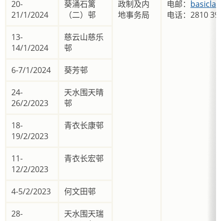
20-
葵涌石篱
政制及内
电邮：
basicla
21/1/2024
（二）邨
地事务局
电话：2810 39
13-
慈云山慈乐
14/1/2024
邨
6-7/1/2024
葵芳邨
24-
天水围天晴
26/2/2023
邨
18-
青衣长康邨
19/2/2023
11-
青衣长宏邨
12/2/2023
4-5/2/2023
何文田邨
28-
天水围天瑞