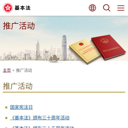
跳
语言
搜寻
至
内
容
的
推广活动
开
始
主页
推广活动
推广活动
国家宪法日
《基本法》颁布三十周年活动