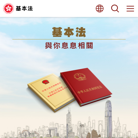
跳
語言
搜尋
至
內
容
主頁
的
開
始