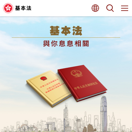
跳
語言
搜尋
至
內
容
主頁
的
開
始